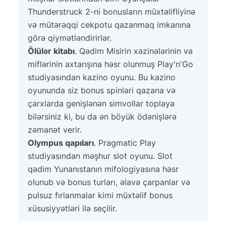
Thunderstruck 2-ni bonusların müxtəlifliyinə
və mütərəqqi cekpotu qazanmaq imkanına
görə qiymətləndirirlər.
Ölülər kitabı
. Qədim Misirin xəzinələrinin və
miflərinin axtarışına həsr olunmuş Play'n'Go
studiyasından kazino oyunu. Bu kazino
oyununda siz bonus spinləri qazana və
çarxlarda genişlənən simvollar toplaya
bilərsiniz ki, bu da ən böyük ödənişlərə
zəmanət verir.
Olympus qapıları
. Pragmatic Play
studiyasından məşhur slot oyunu. Slot
qədim Yunanıstanın mifologiyasına həsr
olunub və bonus turları, əlavə çarpanlar və
pulsuz fırlanmalar kimi müxtəlif bonus
xüsusiyyətləri ilə seçilir.