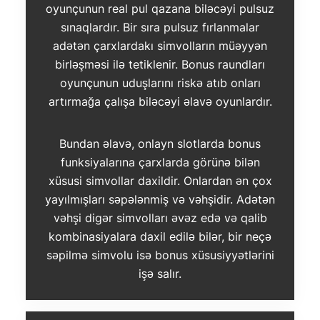
oyunçunun real pul qazana biləcəyi pulsuz
sınaqlardır. Bir sıra pulsuz fırlanmalar
adətən çarxlardakı simvolların müəyyən
birləşməsi ilə tetiklenir. Bonus raundları
oyunçunun uduşlarını riskə atıb onları
artırmağa çalışa biləcəyi əlavə oyunlardır.
Bundan əlavə, onlayn slotlarda bonus
funksiyalarına çarxlarda görünə bilən
xüsusi simvollar daxildir. Onlardan ən çox
yayılmışları səpələnmiş və vəhşidir. Adətən
vəhşi digər simvolları əvəz edə və qalib
kombinasiyalara daxil edilə bilər, bir neçə
səpilmə simvolu isə bonus xüsusiyyətlərini
işə salır.