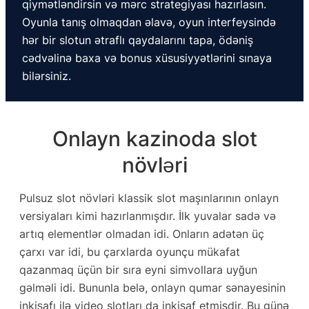
qiymətləndirsin və mərc strategiyası hazırlasın.
Oyunla tanış olmaqdan əlavə, oyun interfeysində
hər bir slotun ətraflı qaydalarını tapa, ödəniş
cədvəlinə baxa və bonus xüsusiyyətlərini sınaya
bilərsiniz.
Onlayn kazinoda slot
növləri
Pulsuz slot növləri klassik slot maşınlarının onlayn
versiyaları kimi hazırlanmışdır. İlk yuvalar sadə və
artıq elementlər olmadan idi. Onların adətən üç
çarxı var idi, bu çarxlarda oyunçu mükafat
qazanmaq üçün bir sıra eyni simvollara uyğun
gəlməli idi. Bununla belə, onlayn qumar sənayesinin
inkişafı ilə video slotları da inkişaf etmişdir. Bu günə