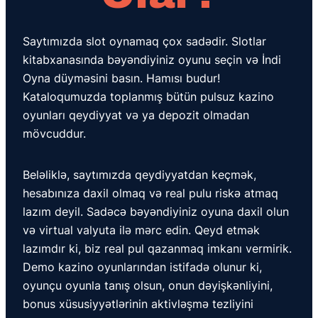
Saytımızda slot oynamaq çox sadədir. Slotlar
kitabxanasında bəyəndiyiniz oyunu seçin və İndi
Oyna düyməsini basın. Hamısı budur!
Kataloqumuzda toplanmış bütün pulsuz kazino
oyunları qeydiyyat və ya depozit olmadan
mövcuddur.
Beləliklə, saytımızda qeydiyyatdan keçmək,
hesabınıza daxil olmaq və real pulu riskə atmaq
lazım deyil. Sadəcə bəyəndiyiniz oyuna daxil olun
və virtual valyuta ilə mərc edin. Qeyd etmək
lazımdır ki, biz real pul qazanmaq imkanı vermirik.
Demo kazino oyunlarından istifadə olunur ki,
oyunçu oyunla tanış olsun, onun dəyişkənliyini,
bonus xüsusiyyətlərinin aktivləşmə tezliyini