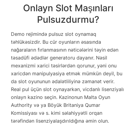
Onlayn Slot Maşınları
Pulsuzdurmu?
Demo rejimində pulsuz slot oynamaq
təhlükəsizdir. Bu cür oyunların əsasında
nağaraların fırlanmasının nəticələrini təyin edən
təsadüfi ədədlər generatoru dayanır. Nəsil
mexanizmi xarici təsirlərdən qorunur, yəni onu
xaricdən manipulyasiya etmək mümkün deyil, bu
da slot oyununun ədalətliliyinə zəmanət verir.
Real pul üçün slot oynayarkən, vicdanlı lisenziyalı
onlayn kazino seçin. Kazinonun Malta Oyun
Authority və ya Böyük Britaniya Qumar
Komissiyası və s. kimi səlahiyyətli orqan
tərəfindən lisenziyalaşdırıldığına əmin olun.