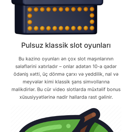
Pulsuz klassik slot oyunları
Bu kazino oyunları ən çox slot maşınlarının
sələflərini xatırladır – onlar adətən 10-a qədər
ödəniş xətti, üç dönmə çarxı və yeddilik, nal və
meyvələr kimi klassik şans simvollarına
malikdirlər. Bu cür video slotlarda müxtəlif bonus
xüsusiyyətlərinə nadir hallarda rast gəlinir.