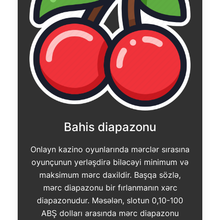
Bahis diapazonu
Onlayn kazino oyunlarında mərclər sırasına
oyunçunun yerləşdirə biləcəyi minimum və
maksimum mərc daxildir. Başqa sözlə,
mərc diapazonu bir fırlanmanın xərc
diapazonudur. Məsələn, slotun 0,10-100
ABŞ dolları arasında mərc diapazonu