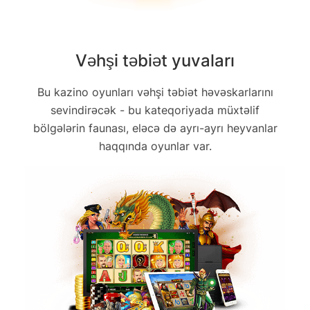
Vəhşi təbiət yuvaları
Bu kazino oyunları vəhşi təbiət həvəskarlarını
sevindirəcək - bu kateqoriyada müxtəlif
bölgələrin faunası, eləcə də ayrı-ayrı heyvanlar
haqqında oyunlar var.