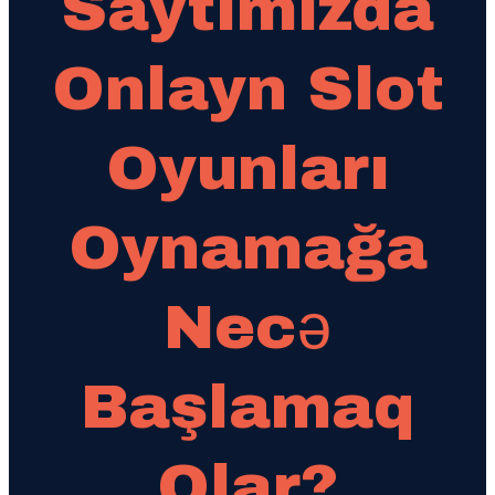
Saytımızda
Onlayn Slot
Oyunları
Oynamağa
Necə
Başlamaq
Olar?