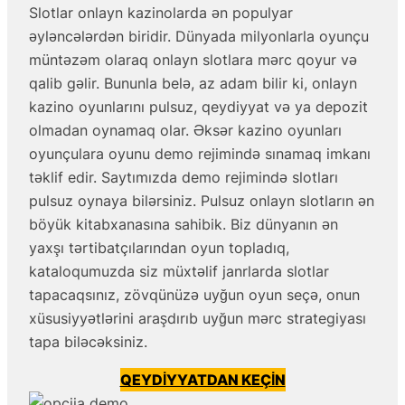
Slotlar onlayn kazinolarda ən populyar
əyləncələrdən biridir. Dünyada milyonlarla oyunçu
müntəzəm olaraq onlayn slotlara mərc qoyur və
qalib gəlir. Bununla belə, az adam bilir ki, onlayn
kazino oyunlarını pulsuz, qeydiyyat və ya depozit
olmadan oynamaq olar. Əksər kazino oyunları
oyunçulara oyunu demo rejimində sınamaq imkanı
təklif edir. Saytımızda demo rejimində slotları
pulsuz oynaya bilərsiniz. Pulsuz onlayn slotların ən
böyük kitabxanasına sahibik. Biz dünyanın ən
yaxşı tərtibatçılarından oyun topladıq,
kataloqumuzda siz müxtəlif janrlarda slotlar
tapacaqsınız, zövqünüzə uyğun oyun seçə, onun
xüsusiyyətlərini araşdırıb uyğun mərc strategiyası
tapa biləcəksiniz.
QEYDIYYATDAN KEÇIN