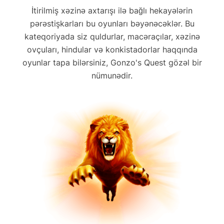
İtirilmiş xəzinə axtarışı ilə bağlı hekayələrin
pərəstişkarları bu oyunları bəyənəcəklər. Bu
kateqoriyada siz quldurlar, macəraçılar, xəzinə
ovçuları, hindular və konkistadorlar haqqında
oyunlar tapa bilərsiniz, Gonzo's Quest gözəl bir
nümunədir.