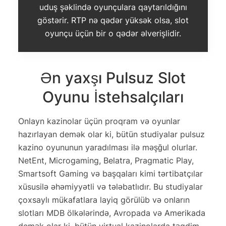
uduş şəklində oyunçulara qaytarıldığını
göstərir. RTP nə qədər yüksək olsa, slot
oyunçu üçün bir o qədər əlverişlidir.
Ən yaxşı Pulsuz Slot
Oyunu İstehsalçıları
Onlayn kazinolar üçün proqram və oyunlar
hazırlayan demək olar ki, bütün studiyalar pulsuz
kazino oyununun yaradılması ilə məşğul olurlar.
NetEnt, Microgaming, Belatra, Pragmatic Play,
Smartsoft Gaming və başqaları kimi tərtibatçılar
xüsusilə əhəmiyyətli və tələbatlıdır. Bu studiyalar
çoxsaylı mükafatlara layiq görülüb və onların
slotları MDB ölkələrində, Avropada və Amerikada
demək olar ki, bütün virtual kazinolarda təqdim